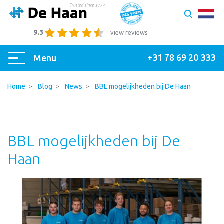
9.3
view reviews
+31 78 69 20 333
Menu
Home
Blog
News
BBL mogelijkheden bij De Haan
BBL mogelijkheden bij De
Haan