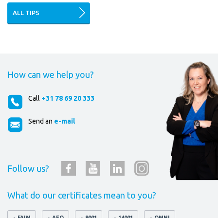
ALL TIPS
How can we help you?
Call
+31 78 69 20 333
Send an
e-mail
Follow us?
What do our certificates mean to you?
FAIM
AEO
9001
14001
OMNI