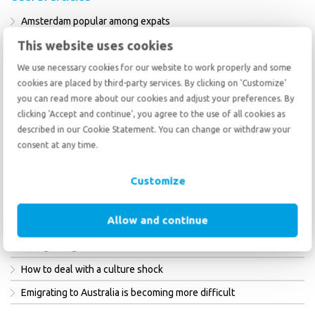
Amsterdam popular among expats
This website uses cookies
Emigrating to Australia is becoming more difficult
Living in The Netherlands
We use necessary cookies for our website to work properly and some
cookies are placed by third-party services. By clicking on 'Customize'
What is the best country to live in?
you can read more about our cookies and adjust your preferences. By
Where to live in Spain? We list the most beautiful places for you.
clicking 'Accept and continue', you agree to the use of all cookies as
described in our Cookie Statement. You can change or withdraw your
consent at any time.
ALL ARTICLES
Customize
Practical tips
Allow and continue
Changed regulations for customs clearance
How to deal with a culture shock
Emigrating to Australia is becoming more difficult