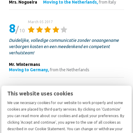
Mrs. Nogueira
Moving to the Netherlands,
from Italy
March 05 2017
8
10
Duidelijke, volledige communicatie zonder onaangename
verborgen kosten en een meedenkend en competent
verhuisteam!
Mr. Wintermans
Moving to Germany,
from the Netherlands
February 27 2017
9
This website uses cookies
10
We use necessary cookies for our website to work properly and some
"Dennis Bedankt!"
cookies are placed by third-party services. By clicking on 'Customize'
you can read more about our cookies and adjust your preferences. By
Mr. Haak
Moving to Panama,
from the Netherlands
clicking 'Accept and continue', you agree to the use of all cookies as
described in our Cookie Statement. You can change or withdraw your