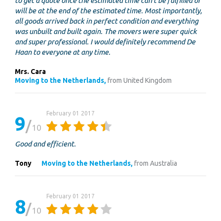
to get a quote once the estimated time can't be fulfilled or
will be at the end of the estimated time. Most importantly,
all goods arrived back in perfect condition and everything
was unbuilt and built again. The movers were super quick
and super professional. I would definitely recommend De
Haan to everyone at any time.
Mrs. Cara
Moving to the Netherlands,
from United Kingdom
February 01 2017
9
10
Good and efficient.
Tony
Moving to the Netherlands,
from Australia
February 01 2017
8
10