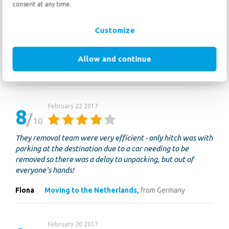
consent at any time.
February 23 2017
10
10
Customize
“Professional, knowledgeable, accurate, high service level.”
Allow and continue
Mr E. Liefrinck
Moving to the United States,
from the Netherlands
February 22 2017
8
10
They removal team were very efficient - only hitch was with
parking at the destination due to a car needing to be
removed so there was a delay to unpacking, but out of
everyone's hands!
Fiona
Moving to the Netherlands,
from Germany
February 20 2017