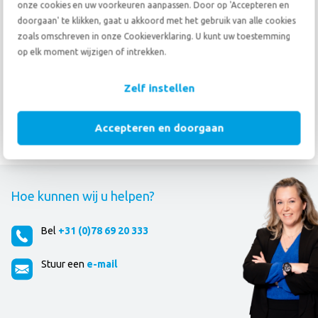
onze cookies en uw voorkeuren aanpassen. Door op 'Accepteren en
familiebedrijven van Nederland. In 1777 is de basis gelegd. Vandaag de
doorgaan' te klikken, gaat u akkoord met het gebruik van alle cookies
dag is de 8ste(!) generatie actief.
zoals omschreven in onze Cookieverklaring. U kunt uw toestemming
op elk moment wijzigen of intrekken.
Bekijk de film over onze historie
Zelf instellen
Accepteren en doorgaan
Hoe kunnen wij u helpen?
Bel
+31 (0)78 69 20 333
Stuur een
e-mail