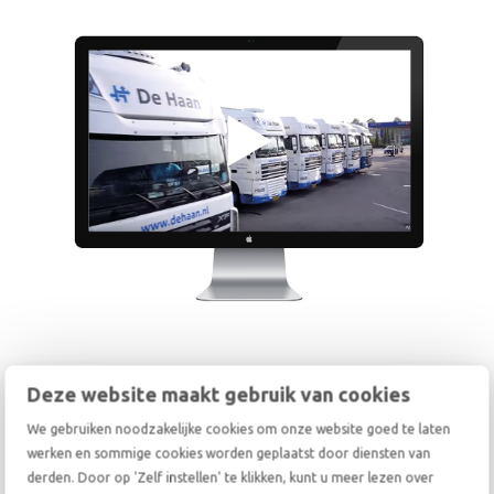
Deze website maakt gebruik van cookies
De Haan | Een historie van
meer dan 245 jaar
We gebruiken noodzakelijke cookies om onze website goed te laten
werken en sommige cookies worden geplaatst door diensten van
derden. Door op 'Zelf instellen' te klikken, kunt u meer lezen over
De Haan Internationale Verhuizingen behoort tot de oudste