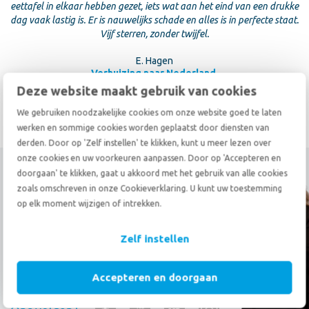
eettafel in elkaar hebben gezet, iets wat aan het eind van een drukke
dag vaak lastig is. Er is nauwelijks schade en alles is in perfecte staat.
Vijf sterren, zonder twijfel.
E. Hagen
Verhuizing naar Nederland
,
vanuit Portugal
Deze website maakt gebruik van cookies
We gebruiken noodzakelijke cookies om onze website goed te laten
werken en sommige cookies worden geplaatst door diensten van
derden. Door op 'Zelf instellen' te klikken, kunt u meer lezen over
onze cookies en uw voorkeuren aanpassen. Door op 'Accepteren en
doorgaan' te klikken, gaat u akkoord met het gebruik van alle cookies
Hoe kunnen wij u helpen?
zoals omschreven in onze Cookieverklaring. U kunt uw toestemming
op elk moment wijzigen of intrekken.
Bel
+31 (0)78 69 20 333
Zelf instellen
Stuur een
e-mail
Accepteren en doorgaan