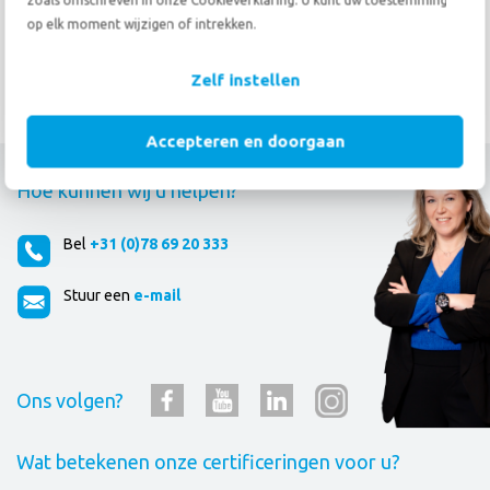
zoals omschreven in onze Cookieverklaring. U kunt uw toestemming
E. Hagen
Verhuizing naar Nederland
,
op elk moment wijzigen of intrekken.
vanuit Portugal
Zelf instellen
Accepteren en doorgaan
Hoe kunnen wij u helpen?
Bel
+31 (0)78 69 20 333
Stuur een
e-mail
Ons volgen?
Wat betekenen onze certificeringen voor u?