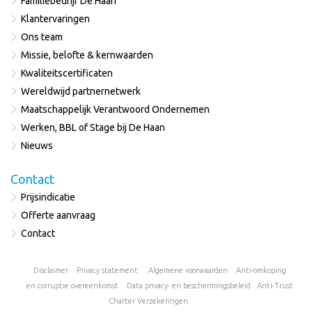
Familiebedrijf De Haan
Klantervaringen
Ons team
Missie, belofte & kernwaarden
Kwaliteitscertificaten
Wereldwijd partnernetwerk
Maatschappelijk Verantwoord Ondernemen
Werken, BBL of Stage bij De Haan
Nieuws
Contact
Prijsindicatie
Offerte aanvraag
Contact
Disclaimer
Privacy statement
Algemene voorwaarden
Anti-omkoping
en corruptie overeenkomst
Data privacy- en beschermingsbeleid
Anti-Trust
Charter
Verzekeringen