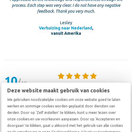
process. Each step was very clear. I do not have any negative
feedback. Thank you very much.
Lesley
Verhuizing naar Nederland
,
vanuit Amerika
10
10
20 juli 2026
Deze website maakt gebruik van cookies
De verhuizing verliep van begin tot eind uitstekend. Iedereen was
We gebruiken noodzakelijke cookies om onze website goed te laten
professioneel, stipt en zeer efficiënt. Het was fijn dat ze het bed en de
werken en sommige cookies worden geplaatst door diensten van
eettafel in elkaar hebben gezet, iets wat aan het eind van een drukke
derden. Door op 'Zelf instellen' te klikken, kunt u meer lezen over
dag vaak lastig is. Er is nauwelijks schade en alles is in perfecte staat.
onze cookies en uw voorkeuren aanpassen. Door op 'Accepteren en
Vijf sterren, zonder twijfel.
doorgaan' te klikken, gaat u akkoord met het gebruik van alle cookies