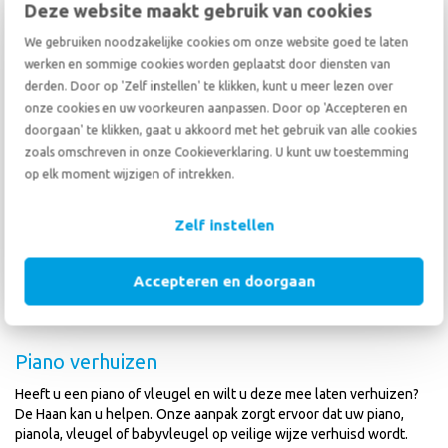
Wilt u er alles aan gedaan hebben om de verhuizing van de expat
Deze website maakt gebruik van cookies
tot een succes te maken? Dan is het belangrijk om ook rekening te
houden met de behoeften van de partner van de expat.
We gebruiken noodzakelijke cookies om onze website goed te laten
werken en sommige cookies worden geplaatst door diensten van
lees verder
derden. Door op 'Zelf instellen' te klikken, kunt u meer lezen over
onze cookies en uw voorkeuren aanpassen. Door op 'Accepteren en
doorgaan' te klikken, gaat u akkoord met het gebruik van alle cookies
zoals omschreven in onze Cookieverklaring. U kunt uw toestemming
op elk moment wijzigen of intrekken.
Zelf instellen
Accepteren en doorgaan
Piano verhuizen
Heeft u een piano of vleugel en wilt u deze mee laten verhuizen?
De Haan kan u helpen. Onze aanpak zorgt ervoor dat uw piano,
pianola, vleugel of babyvleugel op veilige wijze verhuisd wordt.