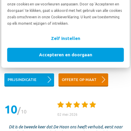
onze cookies en uw voorkeuren aanpassen. Door op 'Accepteren en
doorgaan' te klikken, gaat u akkoord met het gebruik van alle cookies
zoals omschreven in onze Cookieverklaring. U kunt uw toestemming
Nico van der Bracht
op elk moment wijzigen of intrekken.
Heeft u vragen? Onze ervaren specialist is u graag van
Zelf instellen
dienst.
Accepteren en doorgaan
Bel mij op
+31 78 69 20 333
of stuur me een
email
.
PRIJSINDICATIE
OFFERTE OP MAAT
10
10
02 mei 2026
Dit is de tweede keer dat De Haan ons heeft verhuisd, eerst naar