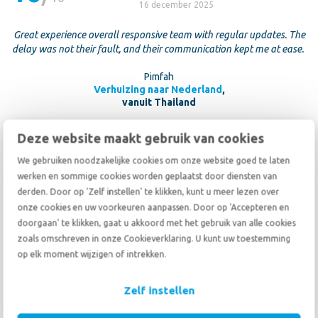
16 december 2025
Great experience overall responsive team with regular updates. The
delay was not their fault, and their communication kept me at ease.
Pimfah
Verhuizing naar Nederland
,
vanuit Thailand
Deze website maakt gebruik van cookies
We gebruiken noodzakelijke cookies om onze website goed te laten
werken en sommige cookies worden geplaatst door diensten van
derden. Door op 'Zelf instellen' te klikken, kunt u meer lezen over
10
onze cookies en uw voorkeuren aanpassen. Door op 'Accepteren en
10
doorgaan' te klikken, gaat u akkoord met het gebruik van alle cookies
08 oktober 2025
zoals omschreven in onze Cookieverklaring. U kunt uw toestemming
op elk moment wijzigen of intrekken.
I was very impressed by the services provided by De Haan and also
their Malaysian partner. Very prompt and customer-friendly. I will
avail your services without a second thought.
Zelf instellen
R. Shaheed