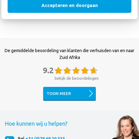
Verhuizing naar Nederland
,
Accepteren en doorgaan
vanuit Maleisië
De gemiddelde beoordeling van klanten die verhuisden van en naar
Zuid Afrika
9.2
bekijk de beoordelingen
TOON MEER
Hoe kunnen wij u helpen?
Bel
+31 (0)78 69 20 333