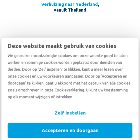
Verhuizing naar Nederland
,
vanuit Thailand
Deze website maakt gebruik van cookies
10
We gebruiken noodzakelijke cookies om onze website goed te laten
10
werken en sommige cookies worden geplaatst door diensten van
08 oktober 2025
derden. Door op 'Zelf instellen' te klikken, kunt u meer lezen over
onze cookies en uw voorkeuren aanpassen. Door op 'Accepteren en
I was very impressed by the services provided by De Haan and also
doorgaan' te klikken, gaat u akkoord met het gebruik van alle cookies
their Malaysian partner. Very prompt and customer-friendly. I will
zoals omschreven in onze Cookieverklaring. U kunt uw toestemming
avail your services without a second thought.
op elk moment wijzigen of intrekken.
R. Shaheed
Verhuizing naar Nederland
,
Zelf instellen
vanuit Maleisië
Accepteren en doorgaan