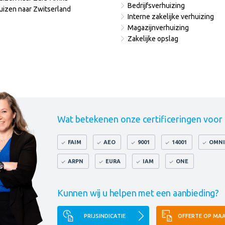
Bedrijfsverhuizing
uizen naar Zwitserland
Interne zakelijke verhuizing
Magazijnverhuizing
Zakelijke opslag
Wat betekenen onze certificeringen voor
FAIM
AEO
9001
14001
OMNI
ARPN
EURA
IAM
ONE
Kunnen wij u helpen met een aanbieding?
PRIJSINDICATIE
OFFERTE OP MA