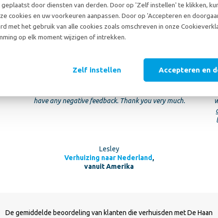
geplaatst door diensten van derden. Door op 'Zelf instellen' te klikken, ku
10
ze cookies en uw voorkeuren aanpassen. Door op 'Accepteren en doorgaan'
10
rd met het gebruik van alle cookies zoals omschreven in onze Cookieverkla
ming op elk moment wijzigen of intrekken.
21 juli 2026
Zelf instellen
Accepteren en 
aan
I appreciate all the knowledge and responsiveness
through the process. Each step was very clear. I do not
I
have any negative feedback. Thank you very much.
w
Lesley
Verhuizing naar Nederland
,
vanuit Amerika
De gemiddelde beoordeling van klanten die verhuisden met De Haan