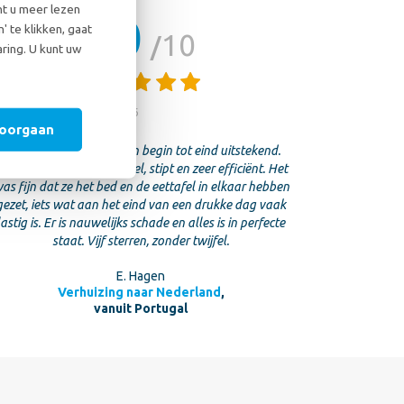
nt u meer lezen
10
 te klikken, gaat
10
ring. U kunt uw
20 juli 2026
doorgaan
De verhuizing verliep van begin tot eind uitstekend.
edereen was professioneel, stipt en zeer efficiënt. Het
as fijn dat ze het bed en de eettafel in elkaar hebben
gezet, iets wat aan het eind van een drukke dag vaak
lastig is. Er is nauwelijks schade en alles is in perfecte
staat. Vijf sterren, zonder twijfel.
E. Hagen
Verhuizing naar Nederland
,
vanuit Portugal