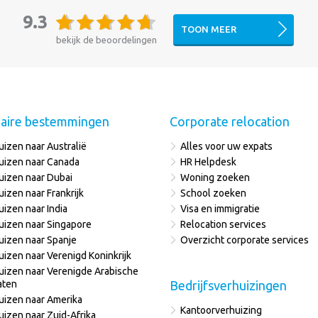
9.3
TOON MEER
bekijk de beoordelingen
aire bestemmingen
Corporate relocation
uizen naar Australië
Alles voor uw expats
uizen naar Canada
HR Helpdesk
uizen naar Dubai
Woning zoeken
uizen naar Frankrijk
School zoeken
uizen naar India
Visa en immigratie
uizen naar Singapore
Relocation services
uizen naar Spanje
Overzicht corporate services
uizen naar Verenigd Koninkrijk
uizen naar Verenigde Arabische
aten
Bedrijfsverhuizingen
uizen naar Amerika
Kantoorverhuizing
uizen naar Zuid-Afrika