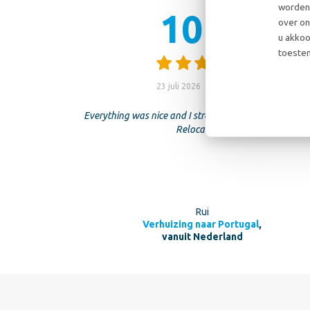
worden 
10
over on
10
u akkoo
toestem
23 juli 2026
Everything was nice and I strongly recommend De H
Relocations!
Rui
Verhuizing naar Portugal
,
vanuit Nederland