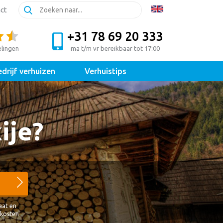
ct
+31 78 69 20 333
elingen
ma t/m vr bereikbaar tot 17:00
drijf verhuizen
Verhuistips
ije?
aat en
 kosten