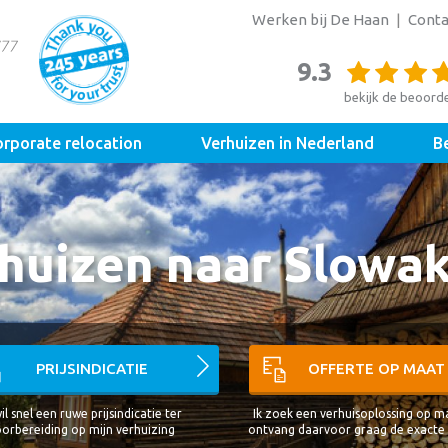
Werken bij De Haan
Conta
9.3
bekijk de beoord
rporate relocation
Verhuizen in Nederland
Be
huizen naar Slowak
PRIJSINDICATIE
OFFERTE OP MAAT
wil snel een ruwe prijsindicatie ter
Ik zoek een verhuisoplossing op m
orbereiding op mijn verhuizing
ontvang daarvoor graag de exacte