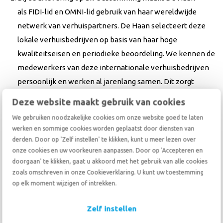
als FIDI-lid en OMNI-lid gebruik van haar wereldwijde
netwerk van verhuispartners. De Haan selecteert deze
lokale verhuisbedrijven op basis van haar hoge
kwaliteitseisen en periodieke beoordeling. We kennen de
medewerkers van deze internationale verhuisbedrijven
persoonlijk en werken al jarenlang samen. Dit zorgt
ervoor dat u in het land van bestemming kunt rekenen op
Deze website maakt gebruik van cookies
betrokken en vakkundige verhuizers.
We gebruiken noodzakelijke cookies om onze website goed te laten
werken en sommige cookies worden geplaatst door diensten van
Welke documenten worden gevraagd en welke eisen en
derden. Door op 'Zelf instellen' te klikken, kunt u meer lezen over
voorwaarden op u van toepassing zijn, is volledig
onze cookies en uw voorkeuren aanpassen. Door op 'Accepteren en
doorgaan' te klikken, gaat u akkoord met het gebruik van alle cookies
afhankelijk van uw persoonlijke situatie. Wij begeleiden u
zoals omschreven in onze Cookieverklaring. U kunt uw toestemming
graag in deze moeilijke materie van documenten want wij
op elk moment wijzigen of intrekken.
snappen dat dit stressvol kan zijn. De Haan regelt de
volledige douaneformaliteiten en het transport per schip
Zelf instellen
of door de lucht. Uw persoonlijke verhuiscoördinator