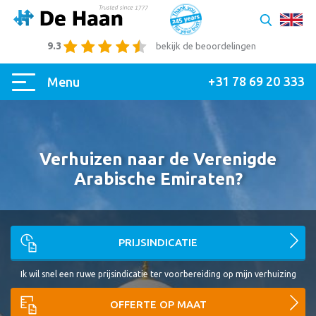
9.3
bekijk de beoordelingen
+31 78 69 20 333
Menu
Verhuizen naar de Verenigde
Arabische Emiraten?
PRIJSINDICATIE
Ik wil snel een ruwe prijsindicatie ter voorbereiding op mijn verhuizing
OFFERTE OP MAAT