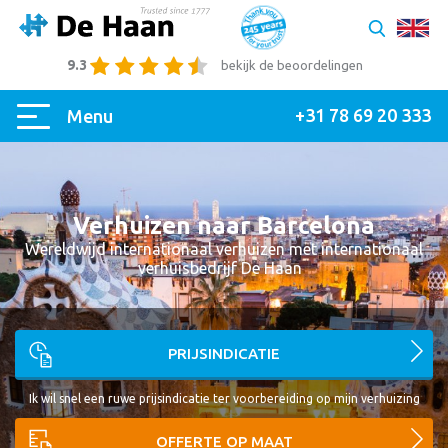
9.3
bekijk de beoordelingen
+31 78 69 20 333
Menu
Verhuizen naar Barcelona
Wereldwijd internationaal verhuizen met internationaal
verhuisbedrijf De Haan
|
PRIJSINDICATIE
Ik wil snel een ruwe prijsindicatie ter voorbereiding op mijn verhuizing
OFFERTE OP MAAT