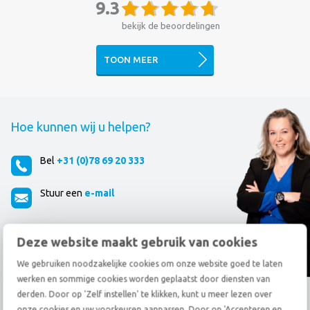
9.3
bekijk de beoordelingen
TOON MEER
Hoe kunnen wij u helpen?
Bel
+31 (0)78 69 20 333
Stuur een
e-mail
Deze website maakt gebruik van cookies
Ons volgen?
We gebruiken noodzakelijke cookies om onze website goed te laten
werken en sommige cookies worden geplaatst door diensten van
derden. Door op 'Zelf instellen' te klikken, kunt u meer lezen over
Wat betekenen onze certificeringen voor u?
onze cookies en uw voorkeuren aanpassen. Door op 'Accepteren en