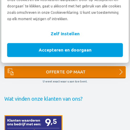
doorgaan' te klikken, gaat u akkoord met het gebruik van alle cookies
FAIM
AEO
9001
14001
OMNI
zoals omschreven in onze Cookieverklaring. U kunt uw toestemming
op elk moment wijzigen of intrekken.
ARPN
EURA
IAM
ONE
Zelf instellen
Kunnen wij u helpen met een aanbieding?
Accepteren en doorgaan
PRIJSINDICATIE
Snel een richtinggevend budget.
OFFERTE OP MAAT
U weet exact waar u aan toe bent.
Wat vinden onze klanten van ons?