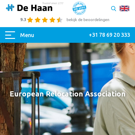
9.3
bekijk de beoordelingen
+31 78 69 20 333
Menu
European Relocation Association
|