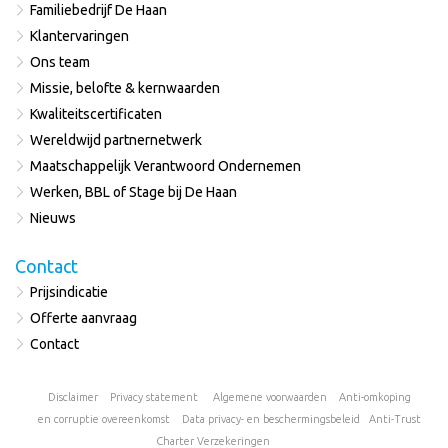
Familiebedrijf De Haan
Klantervaringen
Ons team
Missie, belofte & kernwaarden
Kwaliteitscertificaten
Wereldwijd partnernetwerk
Maatschappelijk Verantwoord Ondernemen
Werken, BBL of Stage bij De Haan
Nieuws
Contact
Prijsindicatie
Offerte aanvraag
Contact
Disclaimer
Privacy statement
Algemene voorwaarden
Anti-omkoping
en corruptie overeenkomst
Data privacy- en beschermingsbeleid
Anti-Trust
Charter
Verzekeringen