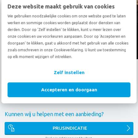
Deze website maakt gebruik van cookies
Bel
+31 (0)78 69 20 333
We gebruiken noodzakelijke cookies om onze website goed te laten
Stuur een
e-mail
werken en sommige cookies worden geplaatst door diensten van
derden. Door op 'Zelf instellen' te klikken, kunt u meer lezen over
onze cookies en uw voorkeuren aanpassen. Door op 'Accepteren en
doorgaan' te klikken, gaat u akkoord met het gebruik van alle cookies
zoals omschreven in onze Cookieverklaring. U kunt uw toestemming
Ons volgen?
op elk moment wijzigen of intrekken.
Wat betekenen onze certificeringen voor u?
Zelf instellen
FAIM
AEO
9001
14001
OMNI
Accepteren en doorgaan
ARPN
EURA
IAM
ONE
Kunnen wij u helpen met een aanbieding?
PRIJSINDICATIE