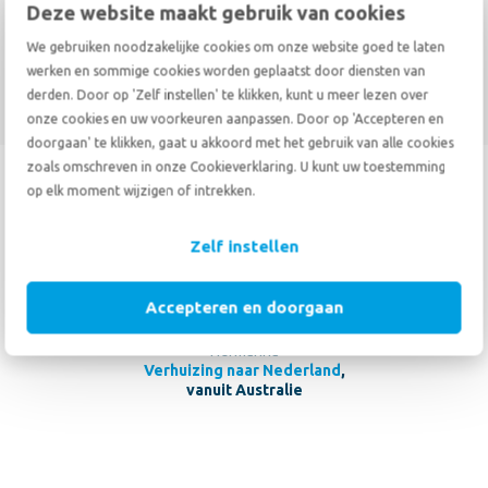
Deze website maakt gebruik van cookies
Verhuizen naar Indonesië
We gebruiken noodzakelijke cookies om onze website goed te laten
Verhuizen naar Australië
werken en sommige cookies worden geplaatst door diensten van
derden. Door op 'Zelf instellen' te klikken, kunt u meer lezen over
onze cookies en uw voorkeuren aanpassen. Door op 'Accepteren en
doorgaan' te klikken, gaat u akkoord met het gebruik van alle cookies
zoals omschreven in onze Cookieverklaring. U kunt uw toestemming
10
op elk moment wijzigen of intrekken.
10
20 mei 2026
Zelf instellen
20 jaar geleden goede ervaring met De Haan gehad en daarom
weer voor hun service gekozen. Communicatie is geweldig en
Accepteren en doorgaan
reacties op vragen supersnel. Zeer vakkundigheid bedrijf.
Hermanna
Verhuizing naar Nederland
,
vanuit Australie