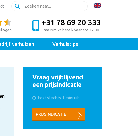
ct
+31 78 69 20 333
elingen
ma t/m vr bereikbaar tot 17:00
drijf verhuizen
Verhuistips
Vraag vrijblijvend
een prijsindicatie
den
kost slechts 1 minuut
f
PRIJSINDICATIE