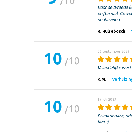
10
Voor de tweede ke
en flexibel. Gewel
aanbevelen.
R. Hulsebosch
10
06 september 2023
10
Vriendelijke wer
K.M.
Verhuizin
10
17 juli 2023
10
Prima service, ad
jaar :)