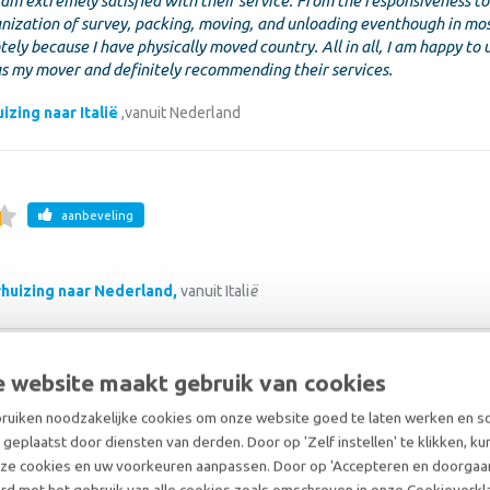
am extremely satisfied with their service. From the responsiveness t
anization of survey, packing, moving, and unloading eventhough in mos
otely because I have physically moved country. All in all, I am happy to 
s my mover and definitely recommending their services.
izing naar Italië
,
vanuit Nederland
aanbeveling
huizing naar Nederland,
vanuit Itali
ë
 website maakt gebruik van cookies
aanbeveling
uiken noodzakelijke cookies om onze website goed te laten werken en 
e keer dat wij gebruik maken van jullie diensten. Ik ben heel tevreden
geplaatst door diensten van derden. Door op 'Zelf instellen' te klikken, ku
over het proces er om heen.
ze cookies en uw voorkeuren aanpassen. Door op 'Accepteren en doorgaan'
rd met het gebruik van alle cookies zoals omschreven in onze Cookieverkla