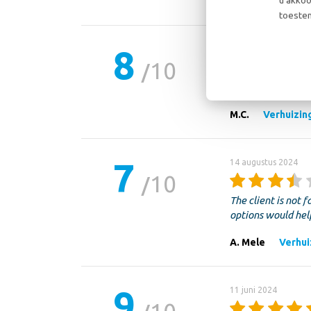
N.V.
Verhuizing 
toestem
8
16 oktober 2024
10
A matress got lost
M.C.
Verhuizing
7
14 augustus 2024
10
The client is not 
options would help
A. Mele
Verhuiz
9
11 juni 2024