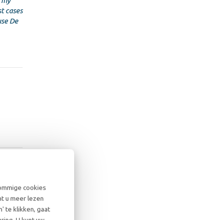
o my
t cases
use De
sommige cookies
. Over
nt u meer lezen
 te klikken, gaat
ring. U kunt uw