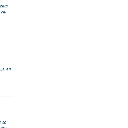
zers
. Nu
d. All
m to