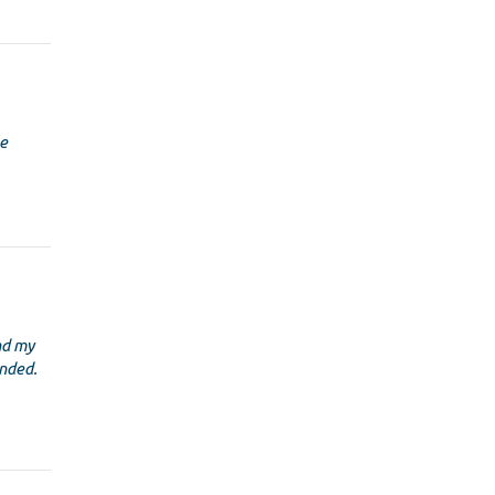
le
nd my
nded.