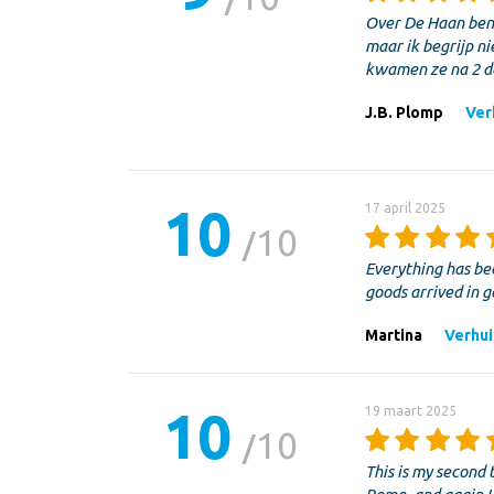
Over De Haan ben i
maar ik begrijp ni
kwamen ze na 2 da
J.B. Plomp
Verh
10
17 april 2025
10
Everything has be
goods arrived in 
Martina
Verhui
10
19 maart 2025
10
This is my second