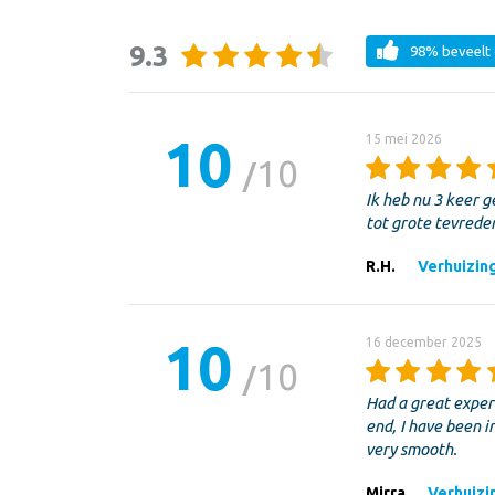
9.3
98% beveelt 
10
15 mei 2026
10
Ik heb nu 3 keer 
tot grote tevrede
R.H.
Verhuizing
10
16 december 2025
10
Had a great exper
end, I have been i
very smooth.
Mirra
Verhuizin