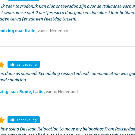
k zeer tevreden.Ik kan niet ontevreden zijn over de Italiaanse verhui
et waarom ze niet 2 uurtjes extra doorgaan en dan alles klaar hebben
gen terug (er zat een feestdag tussen).
uizing naar Italie,
vanuit Nederland
aanbeveling
en done as planned. Scheduling respected and communication was goo
good condition
zing naar Rome, Italië,
vanuit Nederland
aanbeveling
 time using De Haan Relocation to move my belongings from Rotterda