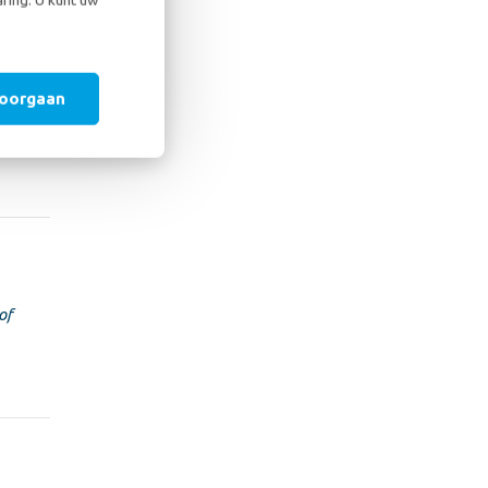
doorgaan
of