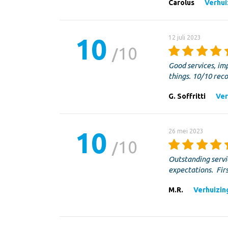
Carolus
Verhui
10
12 juli 2023
10
Good services, imp
things. 10/10 re
G. Soffritti
Ver
10
26 mei 2023
10
Outstanding servi
expectations. Fi
M.R.
Verhuizing