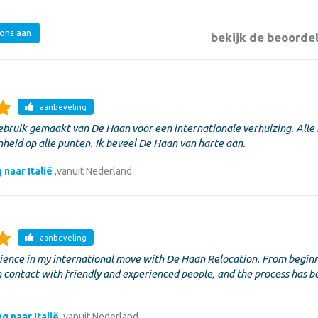
ons aan
bekijk de beoorde
aanbeveling
gebruik gemaakt van De Haan voor een internationale verhuizing. Alle
nheid op alle punten. Ik beveel De Haan van harte aan.
 naar Italië
,
vanuit Nederland
aanbeveling
ience in my international move with De Haan Relocation. From beginn
n contact with friendly and experienced people, and the process has b
g naar Italië
,
vanuit Nederland