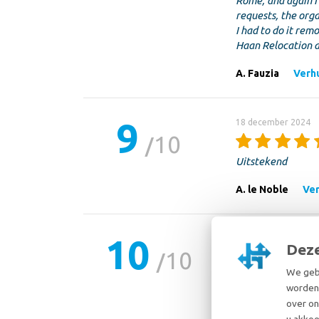
Rome, and again I 
requests, the org
I had to do it rem
Haan Relocation a
A. Fauzia
Verhu
9
18 december 2024
10
Uitstekend
A. le Noble
Ver
10
31 oktober 2024
Deze
10
We gebr
Dit is al de tweed
worden 
de verhuizing en 
over on
u akkoo