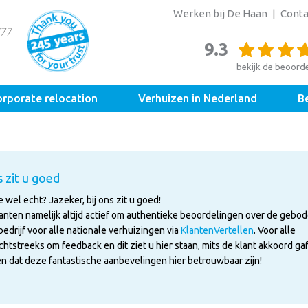
Werken bij De Haan
Conta
9.3
bekijk de beoord
rporate relocation
Verhuizen in Nederland
Be
 zit u goed
 wel echt? Jazeker, bij ons zit u goed!
anten namelijk altijd actief om authentieke beoordelingen over de gebo
edrijf voor alle nationale verhuizingen via
KlantenVertellen
. Voor alle
htstreeks om feedback en dit ziet u hier staan, mits de klant akkoord ga
n dat deze fantastische aanbevelingen hier betrouwbaar zijn!