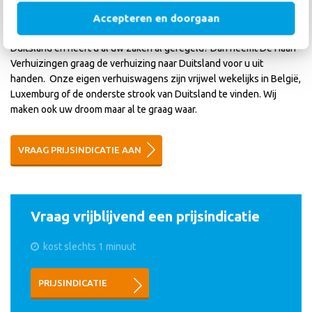
grensstreek afgewogen?
Accepteren en doorgaan
Lijkt het u wat om te gaan wonen net over de Nederlandse grens in
Duitsland en heeft u al uw zaken al geregeld? Dan neemt De Haan
Verhuizingen graag de verhuizing naar Duitsland voor u uit
handen. Onze eigen verhuiswagens zijn vrijwel wekelijks in België,
Luxemburg of de onderste strook van Duitsland te vinden. Wij
maken ook uw droom maar al te graag waar.
VRAAG PRIJSINDICATIE AAN
Vraag vrijblijvend een prijsindicatie
kost slechts 1 minuut
PRIJSINDICATIE