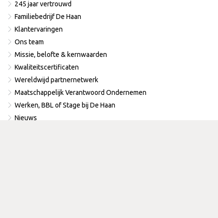
245 jaar vertrouwd
Familiebedrijf De Haan
Klantervaringen
Ons team
Missie, belofte & kernwaarden
Kwaliteitscertificaten
Wereldwijd partnernetwerk
Maatschappelijk Verantwoord Ondernemen
Werken, BBL of Stage bij De Haan
Nieuws
Contact
Prijsindicatie
Offerte aanvraag
Contact
Disclaimer
Privacy statement
Algemene voorwaarden
Anti-omkoping
en corruptie overeenkomst
Data privacy- en beschermingsbeleid
Anti-Trust