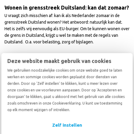
Wonen in grensstreek Duitsland: kan dat zomaar?
U vraagt zich misschien af: kan ik als Nederlander zomaar in de
grensstreek Duitsland wonen? Het antwoord: natuurlijk kan dat.
Het is zelfs vrij eenvoudig als EU-burger. Om te kunnen wonen over
de grens in Duitsland, krijgt u wel te maken met de regels van
Duitsland. O.a. voor belasting, zorg of bijslagen.
Hoe zit dat, wonen in Duitsland grensstreek en ergens anders
Deze website maakt gebruik van cookies
werken? Er gelden verschillende regels voor wanneer:
We gebruiken noodzakelijke cookies om onze website goed te laten
U woont in Duitsland en gaat werken in Nederland
werken en sommige cookies worden geplaatst door diensten van
U woont in Duitsland en krijgt uitkering of pensioen uit
derden. Door op 'Zelf instellen' te klikken, kunt u meer lezen over
Nederland
onze cookies en uw voorkeuren aanpassen. Door op 'Accepteren en
U woont in Nederland en gaat werken in Duitsland
doorgaan' te klikken, gaat u akkoord met het gebruik van alle cookies
zoals omschreven in onze Cookieverklaring. U kunt uw toestemming
op elk moment wijzigen of intrekken.
Op de website
https://www.grensinfo.nl/
komt u meer te weten
over wat dat betekent voor
uw specifieke persoonlijke situatie
.
Zelf instellen
De voordelen van wonen in Duitsland