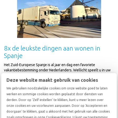
8x de leukste dingen aan wonen in
Spanje
Het Zuid-Europese Spanje is al jaar en dag een favoriete
vakantiebestemming onder Nederlanders. Wellicht speelt u in uw
achterhoofd met de gedachte: wil ik misschien (permanent) wonen
Deze website maakt gebruik van cookies
in Spanje? Dan wilt u dit blog zeker lezen
We gebruiken noodzakelijke cookies om onze website goed te laten
lees verder
werken en sommige cookies worden geplaatst door diensten van
derden. Door op 'Zelf instellen' te klikken, kunt u meer lezen over
onze cookies en uw voorkeuren aanpassen. Door op 'Accepteren en
doorgaan' te klikken, gaat u akkoord met het gebruik van alle cookies
zoals omschreven in onze Cookieverklaring. U kunt uw toestemming