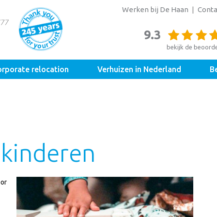
Werken bij De Haan
Conta
9.3
bekijk de beoord
rporate relocation
Verhuizen in Nederland
Be
 kinderen
oor