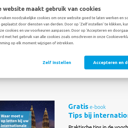
 website maakt gebruik van cookies
Verhuizen is een stressvo
uiken noodzakelijke cookies om onze website goed te laten werken en 
voor kinderen. Wij verzam
geplaatst door diensten van derden. Door op 'Zelf instellen' te klikken, ku
u en uw kinderen goed voo
ze cookies en uw voorkeuren aanpassen. Door op 'Accepteren en doorgaan'
rd met het gebruik van alle cookies zoals omschreven in onze Cookieverkla
STUUR MIJ DIT GRATIS 
ming op elk moment wijzigen of intrekken.
Zelf instellen
Accepteren en 
Gratis
e-book
Tips bij internati
Praktische tips in de voorb