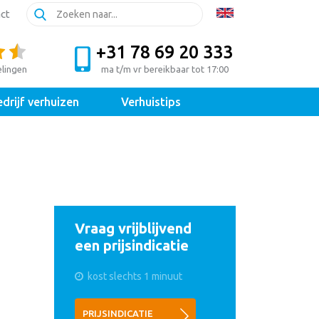
ct
+31 78 69 20 333
elingen
ma t/m vr bereikbaar tot 17:00
drijf verhuizen
Verhuistips
Vraag vrijblijvend
een prijsindicatie
kost slechts 1 minuut
PRIJSINDICATIE