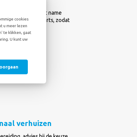
lle gebeurtenis, met name
sommige cookies
elden tips van experts, zodat
nt u meer lezen
rbereid zijn.
 te klikken, gaat
ring. U kunt uw
E-BOOK
doorgaan
onaal verhuizen
ereiding, advies bij de keuze