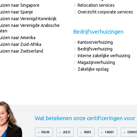
uizen naar Singapore
Relocation services
uizen naar Spanje
Overzicht corporate services
uizen naar Verenigd Koninkrijk
uizen naar Verenigde Arabische
aten
Bedrijfsverhuizingen
uizen naar Amerika
Kantoorverhuizing
uizen naar Zuid-Afrika
Bedrijfsverhuizing
uizen naar Zwitserland
Interne zakelijke verhuizing
Magazijnverhuizing
Zakelijke opslag
Wat betekenen onze certificeringen voor
FAIM
AEO
9001
14001
OMNI