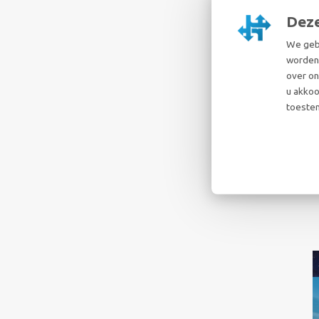
Deze
We gebr
worden 
over on
u akkoo
toestem