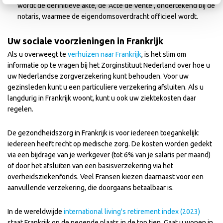
wordt de definitieve akte, de 'Acte de Vente', ondertekend bij de
notaris, waarmee de eigendomsoverdracht officieel wordt.
Uw sociale voorzieningen in Frankrijk
Als u overweegt te
verhuizen naar Frankrijk
, is het slim om
informatie op te vragen bij het Zorginstituut Nederland over hoe u
uw Nederlandse zorgverzekering kunt behouden. Voor uw
gezinsleden kunt u een particuliere verzekering afsluiten. Als u
langdurig in Frankrijk woont, kunt u ook uw ziektekosten daar
regelen.
De gezondheidszorg in Frankrijk is voor iedereen toegankelijk:
iedereen heeft recht op medische zorg. De kosten worden gedekt
via een bijdrage van je werkgever (tot 6% van je salaris per maand)
of door het afsluiten van een basisverzekering via het
overheidsziekenfonds. Veel Fransen kiezen daarnaast voor een
aanvullende verzekering, die doorgaans betaalbaar is.
In de wereldwijde
international living's retirement index (2023)
staat Frankrijk op de negende plaats in de top tien. Gaat u wonen in