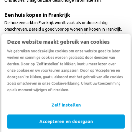
Ons advies: vraag terzake deskundige informatie aan.
Een huis kopen in Frankrijk
De huizenmarkt in Frankrijk wordt vaak als ondoorzichtig
omschreven. Bereid u goed voor op wonen en kopen in Frankrijk.
Het aankoopproces van een huis in Frankrijk kan complex zijn, met
Deze website maakt gebruik van cookies
specifieke regels, eigendomsrechten, belastingen en kosten die
verschillen van die in Nederland. Schakel een makelaar en/of
We gebruiken noodzakelijke cookies om onze website goed te laten
juridisch adviseur in die hiermee bekend is.
werken en sommige cookies worden geplaatst door diensten van
derden. Door op 'Zelf instellen' te klikken, kunt u meer lezen over
Het Franse aankoopproces is formeel en volgt een aantal vaste
onze cookies en uw voorkeuren aanpassen. Door op 'Accepteren en
stappen:
doorgaan' te klikken, gaat u akkoord met het gebruik van alle cookies
zoals omschreven in onze Cookieverklaring. U kunt uw toestemming
Voorcontract
: U tekent een voorlopig koopcontract, het
op elk moment wijzigen of intrekken.
'Compromis de Vente', dat de verkoopdetails bevat.
Bedenktijd
: Na ondertekening heeft u 10 dagen bedenktijd om
Zelf instellen
van de koop af te zien.
Financiering
: Regel de financiering, bijvoorbeeld via een
Accepteren en doorgaan
hypotheek.
Akte van Overdracht
: Nadat alle voorwaarden zijn vervuld,