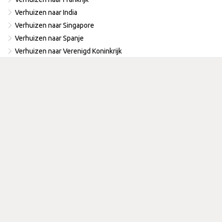
Verhuizen naar India
Verhuizen naar Singapore
Verhuizen naar Spanje
Verhuizen naar Verenigd Koninkrijk
Verhuizen naar Verenigde Arabische Emiraten
Verhuizen naar Amerika
Verhuizen naar Zuid-Afrika
Verhuizen naar Zwitserland
Corporate relocation
Alles voor uw expats
HR Helpdesk
Woning zoeken
School zoeken
Visa en immigratie
Relocation services
Overzicht corporate services