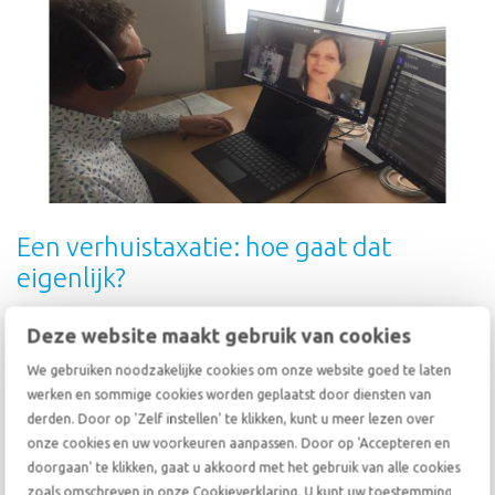
Een verhuistaxatie: hoe gaat dat
eigenlijk?
Het taxatie- en voorlichtingsbezoek van onze verhuisadviseur is de
Deze website maakt gebruik van cookies
eerste stap in het verhuisproces. Het doel van dit bezoek is
voorlichting geven over het verhuisproces, uw wensen bespreken
We gebruiken noodzakelijke cookies om onze website goed te laten
en het in kaart brengen van de te verhuizen inboedel, waaronder
werken en sommige cookies worden geplaatst door diensten van
de items die met extra zorg behandeld dienen te worden. Hoe gaat
derden. Door op 'Zelf instellen' te klikken, kunt u meer lezen over
dat in zijn werk?
onze cookies en uw voorkeuren aanpassen. Door op 'Accepteren en
lees verder
doorgaan' te klikken, gaat u akkoord met het gebruik van alle cookies
zoals omschreven in onze Cookieverklaring. U kunt uw toestemming