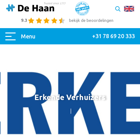
9.3
bekijk de beoordelingen
+31 78 69 20 333
Menu
Erkende Verhuizers
|